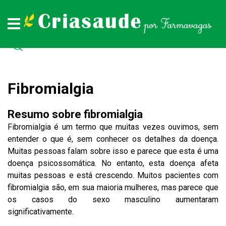
Plantas medicinais
Remédios naturais
Doenças
Todas as doenças (de A a Z)
Todas as plantas medicinais (de A a Z)
Todos os remédios naturais (de A à Z)
Fibromialgia
Resumo sobre fibromialgia
Fibromialgia é um termo que muitas vezes ouvimos, sem
entender o que é, sem conhecer os detalhes da doença.
Muitas pessoas falam sobre isso e parece que esta é uma
doença psicossomática. No entanto, esta doença afeta
muitas pessoas e está crescendo. Muitos pacientes com
fibromialgia são, em sua maioria mulheres, mas parece que
os casos do sexo masculino aumentaram
significativamente.