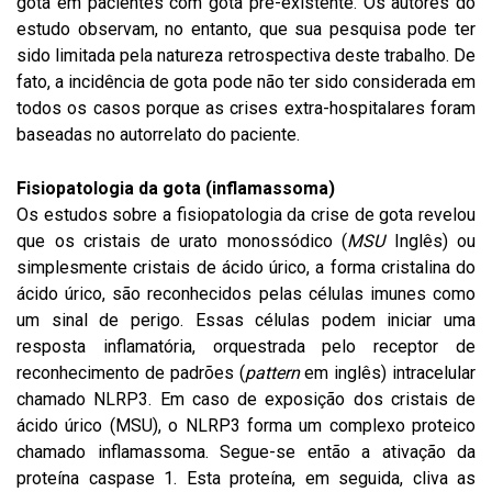
gota em pacientes com gota pré-existente. Os autores do
estudo observam, no entanto, que sua pesquisa pode ter
sido limitada pela natureza retrospectiva deste trabalho. De
fato, a incidência de gota pode não ter sido considerada em
todos os casos porque as crises extra-hospitalares foram
baseadas no autorrelato do paciente.
Fisiopatologia da gota (inflamassoma)
Os estudos sobre a fisiopatologia da crise de gota revelou
que os cristais de urato monossódico (
MSU
Inglês) ou
simplesmente cristais de ácido úrico, a forma cristalina do
ácido úrico, são reconhecidos pelas células imunes como
um sinal de perigo. Essas células podem iniciar uma
resposta inflamatória, orquestrada pelo receptor de
reconhecimento de padrões (
pattern
em inglês) intracelular
chamado NLRP3. Em caso de exposição dos cristais de
ácido úrico (MSU), o NLRP3 forma um complexo proteico
chamado inflamassoma. Segue-se então a ativação da
proteína caspase 1. Esta proteína, em seguida, cliva as