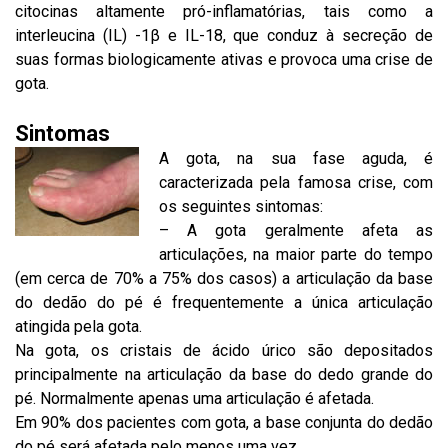
citocinas altamente pró-inflamatórias, tais como a
interleucina (IL) -1β e IL-18, que conduz à secreção de
suas formas biologicamente ativas e provoca uma crise de
gota.
Sintomas
A gota, na sua fase aguda, é
caracterizada pela famosa crise, com
os seguintes sintomas:
– A gota geralmente afeta as
articulações, na maior parte do tempo
(em cerca de 70% a 75% dos casos) a articulação da base
do dedão do pé é frequentemente a única articulação
atingida pela gota.
Na gota, os cristais de ácido úrico são depositados
principalmente na articulação da base do dedo grande do
pé. Normalmente apenas uma articulação é afetada.
Em 90% dos pacientes com gota, a base conjunta do dedão
do pé será afetada pelo menos uma vez.