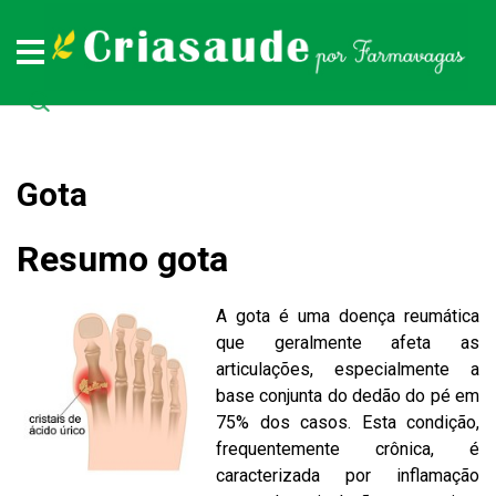
Plantas medicinais
Remédios naturais
Doenças
Todas as doenças (de A a Z)
Todas as plantas medicinais (de A a Z)
Todos os remédios naturais (de A à Z)
Gota
Resumo gota
A gota é uma doença reumática
que geralmente afeta as
articulações, especialmente a
base conjunta do dedão do pé em
75% dos casos. Esta condição,
frequentemente crônica, é
caracterizada por inflamação