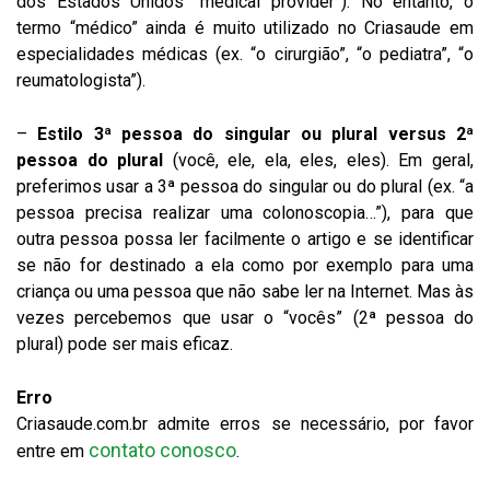
dos Estados Unidos “medical provider”). No entanto, o
termo “médico” ainda é muito utilizado no Criasaude em
especialidades médicas (ex. “o cirurgião”, “o pediatra”, “o
reumatologista”).
–
Estilo 3ª pessoa do singular ou plural versus 2ª
pessoa do plural
(você, ele, ela, eles, eles). Em geral,
preferimos usar a 3ª pessoa do singular ou do plural (ex. “a
pessoa precisa realizar uma colonoscopia…”), para que
outra pessoa possa ler facilmente o artigo e se identificar
se não for destinado a ela como por exemplo para uma
criança ou uma pessoa que não sabe ler na Internet. Mas às
vezes percebemos que usar o “vocês” (2ª pessoa do
plural) pode ser mais eficaz.
Erro
Criasaude.com.br admite erros se necessário, por favor
contato conosco
entre em
.