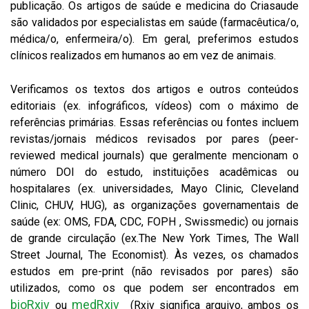
publicação. Os artigos de saúde e medicina do Criasaude
são validados por especialistas em saúde (farmacêutica/o,
médica/o, enfermeira/o). Em geral, preferimos estudos
clínicos realizados em humanos ao em vez de animais.
Verificamos os textos dos artigos e outros conteúdos
editoriais (ex. infográficos, vídeos) com o máximo de
referências primárias. Essas referências ou fontes incluem
revistas/jornais médicos revisados por pares (peer-
reviewed medical journals) que geralmente mencionam o
número DOI do estudo, instituições acadêmicas ou
hospitalares (ex. universidades, Mayo Clinic, Cleveland
Clinic, CHUV, HUG), as organizações governamentais de
saúde (ex: OMS, FDA, CDC, FOPH , Swissmedic) ou jornais
de grande circulação (ex.The New York Times, The Wall
Street Journal, The Economist). Às vezes, os chamados
estudos em pre-print (não revisados ​​por pares) são
utilizados, como os que podem ser encontrados em
bioRxiv
medRxiv
ou
(Rxiv significa arquivo, ambos os