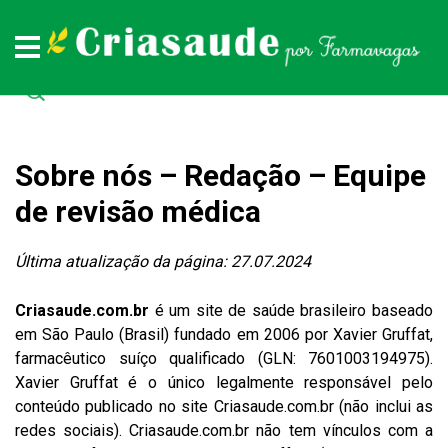
Plantas medicinais
Remédios naturais
Doenças
Todas as doenças (de A a Z)
Todas as plantas medicinais (de A a Z)
Todos os remédios naturais (de A à Z)
Sobre nós – Redação – Equipe
de revisão médica
Última atualização da página: 27.07.2024
Criasaude.com.br
é um site de saúde brasileiro baseado
em São Paulo (Brasil) fundado em 2006 por Xavier Gruffat,
farmacêutico suíço qualificado (GLN: 7601003194975).
Xavier Gruffat é o único legalmente responsável pelo
conteúdo publicado no site Criasaude.com.br (não inclui as
redes sociais). Criasaude.com.br não tem vínculos com a