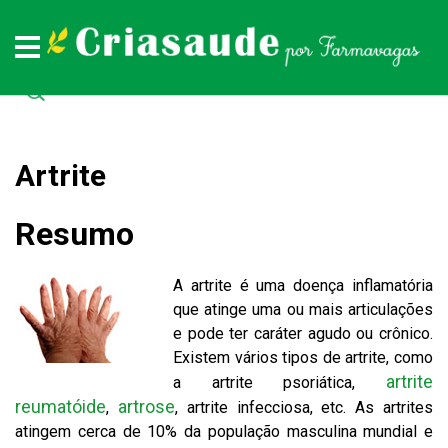
Plantas medicinais
Remédios naturais
Doenças
Todas as doenças (de A a Z)
Todas as plantas medicinais (de A a Z)
Todos os remédios naturais (de A à Z)
Artrite
Resumo
A artrite é uma doença inflamatória
que atinge uma ou mais articulações
e pode ter caráter agudo ou crônico.
Existem vários tipos de artrite, como
artrite
a artrite psoriática,
reumatóide
artrose
,
, artrite infecciosa, etc. As artrites
atingem cerca de 10% da população masculina mundial e