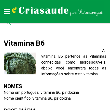
Plantas medicinais
Remédios naturais
Doenças
Todas as doenças (de A a Z)
Todas as plantas medicinais (de A a Z)
Todos os remédios naturais (de A à Z)
Vitamina B6
A
vitamina B6 pertence às vitaminas
conhecidas como hidrossolúveis,
abaixo você encontrará todas as
informações sobre esta vitamina.
NOMES
Nome em português
:
vitamina B6, piridoxina
Nome científico: vitamina B6, piridoxina