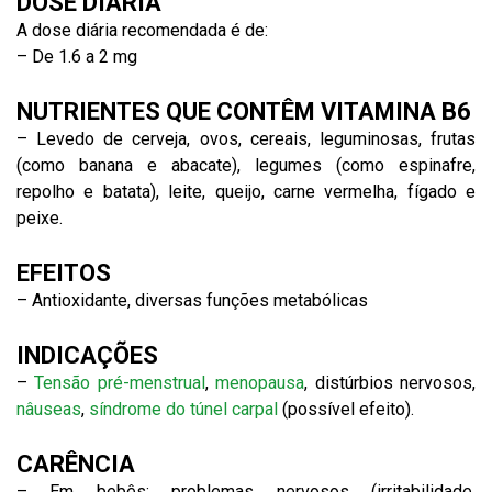
DOSE DIÁRIA
A dose diária recomendada é de:
– De 1.6 a 2 mg
NUTRIENTES QUE CONTÊM VITAMINA B6
– Levedo de cerveja, ovos, cereais, leguminosas, frutas
(como banana e abacate), legumes (como espinafre,
repolho e batata), leite, queijo, carne vermelha, fígado e
peixe.
EFEITOS
– Antioxidante, diversas funções metabólicas
INDICAÇÕES
–
Tensão pré-menstrual
,
menopausa
, distúrbios nervosos,
nâuseas
,
síndrome do túnel carpal
(possível efeito).
CARÊNCIA
– Em bebês: problemas nervosos (irritabilidade,