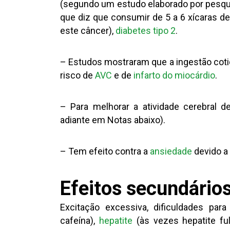
(segundo um estudo elaborado por pesqui
que diz que consumir de 5 a 6 xícaras d
este câncer),
diabetes tipo 2
.
– Estudos mostraram que a ingestão cotid
risco de
AVC
e de
infarto do miocárdio
.
– Para melhorar a atividade cerebral
adiante em Notas abaixo).
– Tem efeito contra a
ansiedade
devido a
Efeitos secundário
Excitação excessiva, dificuldades par
cafeína),
hepatite
(às vezes hepatite fu