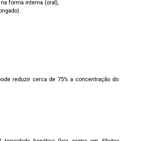
a forma interna (oral),
ongado).
 pode reduzir cerca de 75% a concentração do
 toxicidade hepática (leia acima em
Efeitos