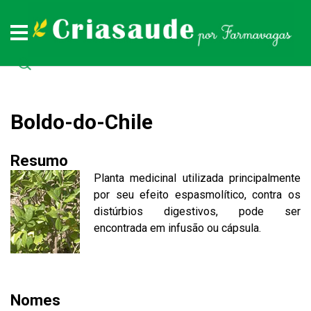
Plantas medicinais
Remédios naturais
Doenças
Todas as doenças (de A a Z)
Todas as plantas medicinais (de A a Z)
Todos os remédios naturais (de A à Z)
Boldo-do-Chile
Resumo
Planta medicinal utilizada principalmente
por seu efeito espasmolítico, contra os
distúrbios digestivos, pode ser
encontrada em infusão ou cápsula.
Nomes