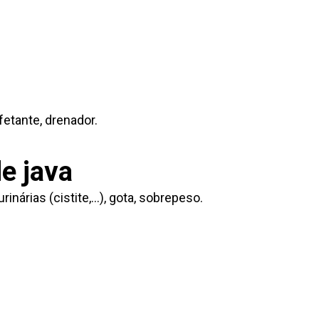
nfetante, drenador.
e java
rinárias (cistite,…), gota, sobrepeso.