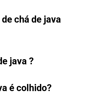
 de chá de java
e java ?
va é colhido?