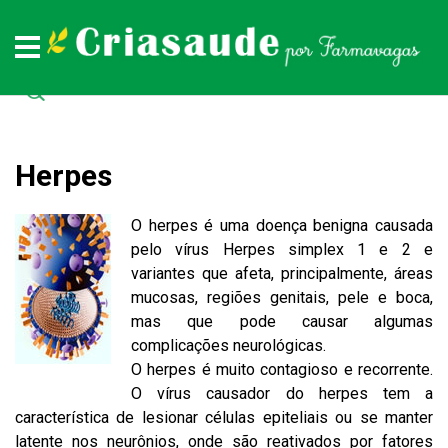
Plantas medicinais
Remédios naturais
Doenças
Todas as doenças (de A a Z)
Todas as plantas medicinais (de A a Z)
Todos os remédios naturais (de A à Z)
Herpes
O herpes é uma doença benigna causada
pelo vírus Herpes simplex 1 e 2 e
variantes que afeta, principalmente, áreas
mucosas, regiões genitais, pele e boca,
mas que pode causar algumas
complicações neurológicas.
O herpes é muito contagioso e recorrente.
O vírus causador do herpes tem a
característica de lesionar células epiteliais ou se manter
latente nos neurônios, onde são reativados por fatores