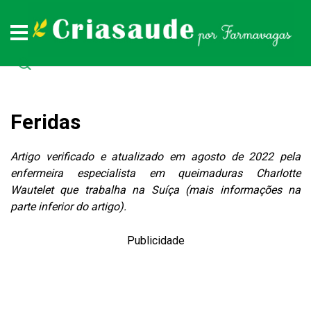
Plantas medicinais
Remédios naturais
Doenças
Todas as doenças (de A a Z)
Todas as plantas medicinais (de A a Z)
Todos os remédios naturais (de A à Z)
Feridas
Artigo verificado e atualizado em agosto de 2022 pela
enfermeira especialista em queimaduras Charlotte
Wautelet que trabalha na Suíça (mais informações na
parte inferior do artigo).
Publicidade