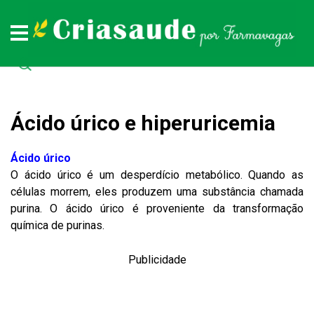
Plantas medicinais
Remédios naturais
Doenças
Todas as doenças (de A a Z)
Todas as plantas medicinais (de A a Z)
Todos os remédios naturais (de A à Z)
Ácido úrico e hiperuricemia
Ácido úrico
O ácido úrico é um desperdício metabólico. Quando as
células morrem, eles produzem uma substância chamada
purina. O ácido úrico é proveniente da transformação
química de purinas.
Publicidade