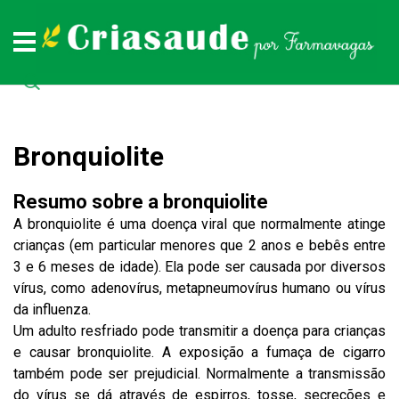
Plantas medicinais
Remédios naturais
Doenças
Todas as doenças (de A a Z)
Todas as plantas medicinais (de A a Z)
Todos os remédios naturais (de A à Z)
Bronquiolite
Resumo sobre a bronquiolite
A bronquiolite é uma doença viral que normalmente atinge
crianças (em particular menores que 2 anos e bebês entre
3 e 6 meses de idade). Ela pode ser causada por diversos
vírus, como adenovírus, metapneumovírus humano ou vírus
da influenza.
Um adulto resfriado pode transmitir a doença para crianças
e causar bronquiolite. A exposição a fumaça de cigarro
também pode ser prejudicial. Normalmente a transmissão
do vírus se dá através de espirros, tosse, secreções e