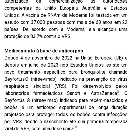
autorização de comercialização às autoridades
competentes da União Europeia, Austrália e Estados
Unidos. A vacina de RNAm da Moderna foi testada em um
estudo com 37.000 pessoas com mais de 60 anos em 22
países. De acordo com a Moderna, ela alcançou uma
proteção de 83,7% contra o VRS.
Medicamento à
base de anticorpos
Desde 4 de novembro de 2022 na União Europeia (UE) e
depois em julho de 2023 nos Estados Unidos, existe um
novo tratamento específico para bronquiolite chamado
Beyfortus® (nirsevimab), indicado na prevenção do vírus
respiratório sincicial (VRS). Foi desenvolvido pelos
5
laboratórios farmacêuticos Sanofi e AstraZeneca
. O
Beyfortus ® (nirsevimab) indicado para recém-nascidos e
bebês, é um anticorpo experimental de longa duração
projetado para proteger todos os bebês contra infecções
por VRS, desde o nascimento até sua primeira temporada
6
viral de VRS, com uma dose única
.