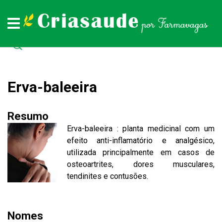
Plantas medicinais
Remédios naturais
Doenças
Todas as doenças (de A a Z)
Todas as plantas medicinais (de A a Z)
Todos os remédios naturais (de A à Z)
Erva-baleeira
Resumo
Erva-baleeira : planta medicinal com um
efeito anti-inflamatório e analgésico,
utilizada principalmente em casos de
osteoartrites, dores musculares,
tendinites e contusões.
Nomes