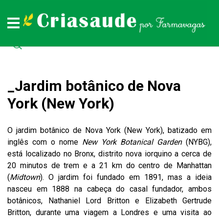
Plantas medicinais
Remédios naturais
Doenças
Todas as doenças (de A a Z)
Todas as plantas medicinais (de A a Z)
Todos os remédios naturais (de A à Z)
_Jardim botânico de Nova
York (New York)
O jardim botânico de Nova York (New York), batizado em
inglês com o nome
New York Botanical Garden
(NYBG),
está localizado no Bronx, distrito nova iorquino a cerca de
20 minutos de trem e a 21 km do centro de Manhattan
(
Midtown
). O jardim foi fundado em 1891, mas a ideia
nasceu em 1888 na cabeça do casal fundador, ambos
botânicos, Nathaniel Lord Britton e Elizabeth Gertrude
Britton, durante uma viagem a Londres e uma visita ao