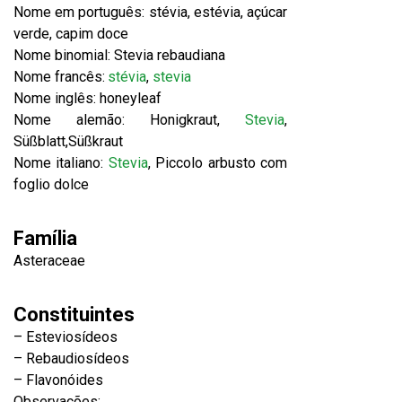
Nome em português: stévia, estévia, açúcar
verde, capim doce
Nome binomial: Stevia rebaudiana
Nome francês:
stévia
,
stevia
Nome inglês: honeyleaf
Nome alemão: Honigkraut,
Stevia
,
Süßblatt,Süßkraut
Nome italiano:
Stevia
, Piccolo arbusto com
foglio dolce
Família
Asteraceae
Constituintes
– Esteviosídeos
– Rebaudiosídeos
– Flavonóides
Observações: