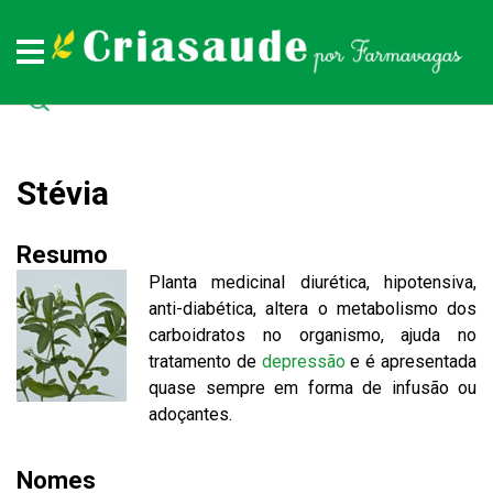
Plantas medicinais
Remédios naturais
Doenças
Todas as doenças (de A a Z)
Todas as plantas medicinais (de A a Z)
Todos os remédios naturais (de A à Z)
Stévia
Resumo
Planta medicinal diurética, hipotensiva,
anti-diabética, altera o metabolismo dos
carboidratos no organismo, ajuda no
tratamento de
depressão
e é apresentada
quase sempre em forma de infusão ou
adoçantes.
Nomes