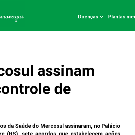
Doenças
Plantas med
cosul assinam
ontrole de
ios da Saúde do Mercosul assinaram, no Palácio
gre (RS), sete acordos que estabelecem ações