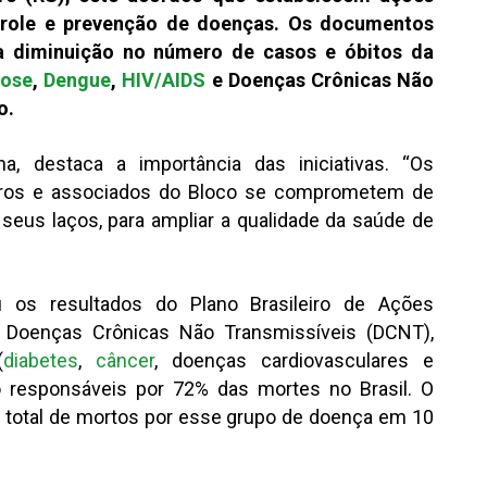
trole e prevenção de doenças. Os documentos
 a diminuição no número de casos e óbitos da
lose
,
Dengue
,
HIV/AIDS
e Doenças Crônicas Não
o.
a, destaca a importância das iniciativas. “Os
bros e associados do Bloco se comprometem de
 seus laços, para ampliar a qualidade da saúde de
u os resultados do Plano Brasileiro de Ações
s Doenças Crônicas Não Transmissíveis (DCNT),
(
diabetes
,
câncer
, doenças cardiovasculares e
são responsáveis por 72% das mortes no Brasil. O
o total de mortos por esse grupo de doença em 10