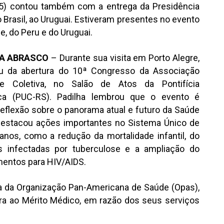
 (15) contou também com a entrega da Presidência
Brasil, ao Uruguai. Estiveram presentes no evento
le, do Peru e do Uruguai.
DA ABRASCO
– Durante sua visita em Porto Alegre,
pou da abertura do 10ª Congresso da Associação
de Coletiva, no Salão de Atos da Pontifícia
ica (PUC-RS). Padilha lembrou que o evento é
reflexão sobre o panorama atual e futuro da Saúde
 destacou ações importantes no Sistema Único de
anos, como a redução da mortalidade infantil, do
 infectadas por tuberculose e a ampliação do
entos para HIV/AIDS.
ora da Organização Pan-Americana de Saúde (Opas),
nra ao Mérito Médico, em razão dos seus serviços